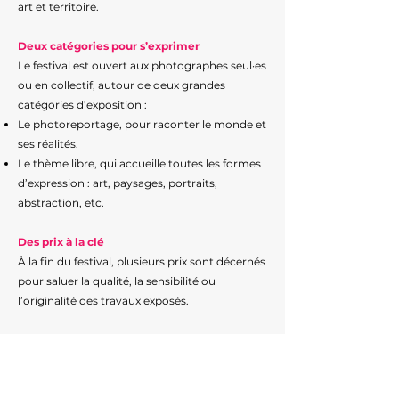
art et territoire.
Deux catégories pour s’exprimer
Le festival est ouvert aux photographes seul·es
ou en collectif, autour de deux grandes
catégories d’exposition :
Le photoreportage, pour raconter le monde et
ses réalités.
Le thème libre, qui accueille toutes les formes
d’expression : art, paysages, portraits,
abstraction, etc.
Des prix à la clé
À la fin du festival, plusieurs prix sont décernés
pour saluer la qualité, la sensibilité ou
l’originalité des travaux exposés.
Un festival ouvert à toutes et tous
Que tu débutes ou que tu aies déjà exposé tes
clichés, le festival de l'association OFF de
Perpignan t’est ouvert.